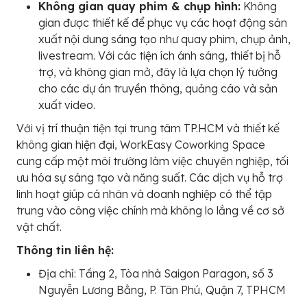
Không gian quay phim & chụp hình:
Không
gian được thiết kế để phục vụ các hoạt động sản
xuất nội dung sáng tạo như quay phim, chụp ảnh,
livestream. Với các tiện ích ánh sáng, thiết bị hỗ
trợ, và không gian mở, đây là lựa chọn lý tưởng
cho các dự án truyền thông, quảng cáo và sản
xuất video.
Với vị trí thuận tiện tại trung tâm TP.HCM và thiết kế
không gian hiện đại, WorkEasy Coworking Space
cung cấp một môi trường làm việc chuyên nghiệp, tối
ưu hóa sự sáng tạo và năng suất. Các dịch vụ hỗ trợ
linh hoạt giúp cá nhân và doanh nghiệp có thể tập
trung vào công việc chính mà không lo lắng về cơ sở
vật chất.
Thông tin liên hệ:
Địa chỉ: Tầng 2, Tòa nhà Saigon Paragon, số 3
Nguyễn Lương Bằng, P. Tân Phú, Quận 7, TPHCM