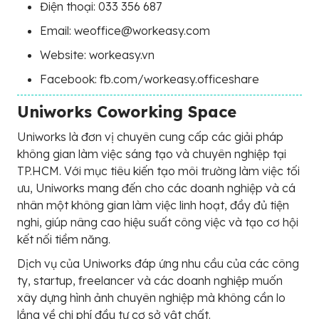
Điện thoại: 033 356 687
Email: weoffice@workeasy.com
Website: workeasy.vn
Facebook: fb.com/workeasy.officeshare
Uniworks Coworking Space
Uniworks là đơn vị chuyên cung cấp các giải pháp
không gian làm việc sáng tạo và chuyên nghiệp tại
TP.HCM. Với mục tiêu kiến tạo môi trường làm việc tối
ưu, Uniworks mang đến cho các doanh nghiệp và cá
nhân một không gian làm việc linh hoạt, đầy đủ tiện
nghi, giúp nâng cao hiệu suất công việc và tạo cơ hội
kết nối tiềm năng.
Dịch vụ của Uniworks đáp ứng nhu cầu của các công
ty, startup, freelancer và các doanh nghiệp muốn
xây dựng hình ảnh chuyên nghiệp mà không cần lo
lắng về chi phí đầu tư cơ sở vật chất.