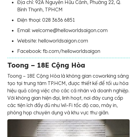
Địa chỉ: 92A Nguyễn Hữu Cảnh, Phường 22, Q.
Bình Thạnh, TPHCM
Điện thoại: 028 3636 6851
Email: welcome@helloworldsaigon.com
Website: helloworldsaigon.com
Facebook: fb.com/helloworldsaigon
Toong – 18E Cộng Hòa
Toong – 18E Cộng Hòa là không gian coworking sáng
tạo tại trung tâm TP.HCM, được thiết kế để tối ưu hóa
hiệu quả công việc cho các cá nhân và doanh nghiệp.
Với không gian hiện đại, linh hoạt, nơi đây cung cấp
các tiện ích đầy đủ như Wi-Fi tốc độ cao, máy in,
phòng họp chuyên dụng và khu vực thư giãn.