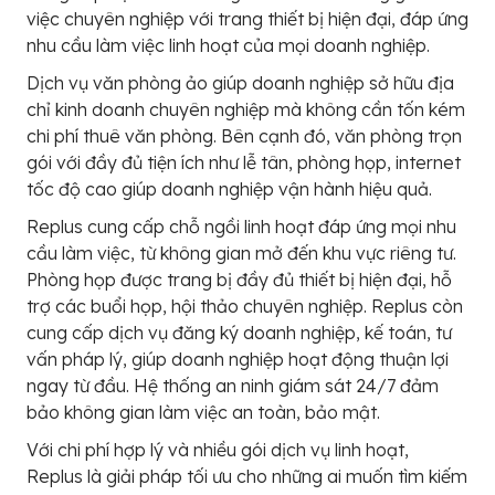
việc chuyên nghiệp với trang thiết bị hiện đại, đáp ứng
nhu cầu làm việc linh hoạt của mọi doanh nghiệp.
Dịch vụ văn phòng ảo giúp doanh nghiệp sở hữu địa
chỉ kinh doanh chuyên nghiệp mà không cần tốn kém
chi phí thuê văn phòng. Bên cạnh đó, văn phòng trọn
gói với đầy đủ tiện ích như lễ tân, phòng họp, internet
tốc độ cao giúp doanh nghiệp vận hành hiệu quả.
Replus cung cấp chỗ ngồi linh hoạt đáp ứng mọi nhu
cầu làm việc, từ không gian mở đến khu vực riêng tư.
Phòng họp được trang bị đầy đủ thiết bị hiện đại, hỗ
trợ các buổi họp, hội thảo chuyên nghiệp. Replus còn
cung cấp dịch vụ đăng ký doanh nghiệp, kế toán, tư
vấn pháp lý, giúp doanh nghiệp hoạt động thuận lợi
ngay từ đầu. Hệ thống an ninh giám sát 24/7 đảm
bảo không gian làm việc an toàn, bảo mật.
Với chi phí hợp lý và nhiều gói dịch vụ linh hoạt,
Replus là giải pháp tối ưu cho những ai muốn tìm kiếm