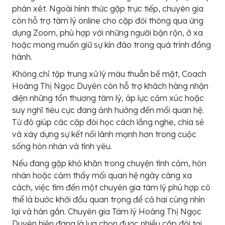
phán xét. Ngoài hình thức gặp trực tiếp, chuyên gia
còn hỗ trợ tâm lý online cho cặp đôi thông qua ứng
dụng Zoom, phù hợp với những người bận rộn, ở xa
hoặc mong muốn giữ sự kín đáo trong quá trình đồng
hành.
Không chỉ tập trung xử lý mâu thuẫn bề mặt, Coach
Hoàng Thị Ngọc Duyên còn hỗ trợ khách hàng nhận
diện những tổn thương tâm lý, áp lực cảm xúc hoặc
suy nghĩ tiêu cực đang ảnh hưởng đến mối quan hệ.
Từ đó giúp các cặp đôi học cách lắng nghe, chia sẻ
và xây dựng sự kết nối lành mạnh hơn trong cuộc
sống hôn nhân và tình yêu.
Nếu đang gặp khó khăn trong chuyện tình cảm, hôn
nhân hoặc cảm thấy mối quan hệ ngày càng xa
cách, việc tìm đến một chuyên gia tâm lý phù hợp có
thể là bước khởi đầu quan trọng để cả hai cùng nhìn
lại và hàn gắn. Chuyên gia Tâm lý Hoàng Thị Ngọc
Duyên hiện đang là lựa chọn được nhiều cặp đôi tại