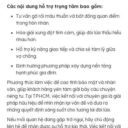
Các nội dung hỗ trợ trọng tâm bao gồm:
Tư vấn gỡ rối mâu thuẫn và bất đồng quan điểm
trong hôn nhân.
Hòa giải xung đột tình cảm, giúp đôi lứa thấu hiểu
nhau hơn.
Hỗ trợ kỹ năng giao tiếp và chia sẻ tâm lý giữa
vợ chồng.
Định hướng phương pháp xây dựng nền tảng
hạnh phúc gia đình.
Phương thức làm việc đề cao tính bảo mật và nhân
văn, giúp khách hàng yên tâm giãi bày câu chuyện
riêng tư. Tại TPHCM, việc kết nối với chuyên gia là giải
pháp hữu hiệu để nhìn nhận lại vấn đề và đưa ra
những quyết định sáng suốt cho tương lai đôi lứa.
Nếu mối quan hệ đang gặp trở ngại, hãy chủ động
liên hệ để nhận được sự hỗ trợ kịp thời. Việc kết nối với