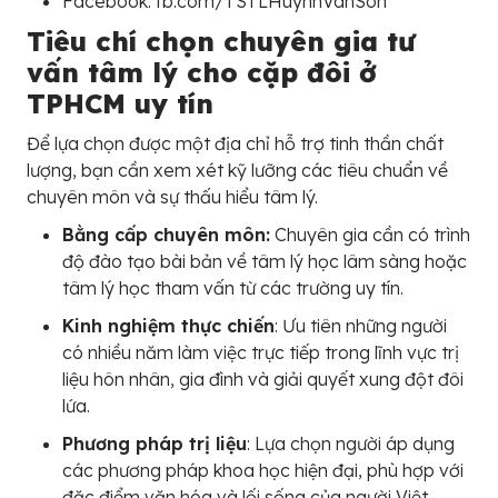
Facebook: fb.com/TSTLHuynhVanSon
Tiêu chí chọn chuyên gia tư
vấn tâm lý cho cặp đôi ở
TPHCM uy tín
Để lựa chọn được một địa chỉ hỗ trợ tinh thần chất
lượng, bạn cần xem xét kỹ lưỡng các tiêu chuẩn về
chuyên môn và sự thấu hiểu tâm lý.
Bằng cấp chuyên môn:
Chuyên gia cần có trình
độ đào tạo bài bản về tâm lý học lâm sàng hoặc
tâm lý học tham vấn từ các trường uy tín.
Kinh nghiệm thực chiến
: Ưu tiên những người
có nhiều năm làm việc trực tiếp trong lĩnh vực trị
liệu hôn nhân, gia đình và giải quyết xung đột đôi
lứa.
Phương pháp trị liệu
: Lựa chọn người áp dụng
các phương pháp khoa học hiện đại, phù hợp với
đặc điểm văn hóa và lối sống của người Việt