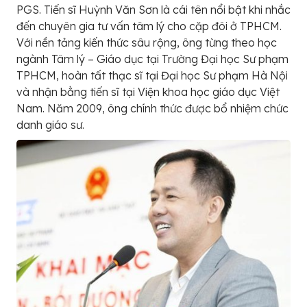
PGS. Tiến sĩ Huỳnh Văn Sơn là cái tên nổi bật khi nhắc
đến chuyên gia tư vấn tâm lý cho cặp đôi ở TPHCM.
Với nền tảng kiến thức sâu rộng, ông từng theo học
ngành Tâm lý – Giáo dục tại Trường Đại học Sư phạm
TPHCM, hoàn tất thạc sĩ tại Đại học Sư phạm Hà Nội
và nhận bằng tiến sĩ tại Viện khoa học giáo dục Việt
Nam. Năm 2009, ông chính thức được bổ nhiệm chức
danh giáo sư.