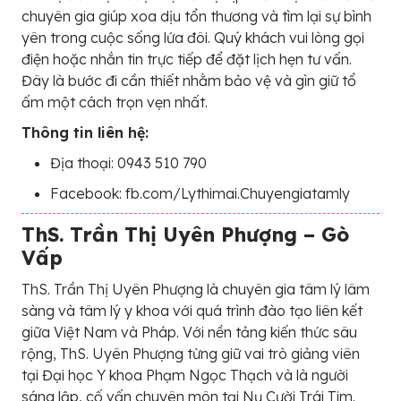
chuyên gia giúp xoa dịu tổn thương và tìm lại sự bình
yên trong cuộc sống lứa đôi. Quý khách vui lòng gọi
điện hoặc nhắn tin trực tiếp để đặt lịch hẹn tư vấn.
Đây là bước đi cần thiết nhằm bảo vệ và gìn giữ tổ
ấm một cách trọn vẹn nhất.
Thông tin liên hệ:
Địa thoại: 0943 510 790
Facebook: fb.com/Lythimai.Chuyengiatamly
ThS. Trần Thị Uyên Phượng – Gò
Vấp
ThS. Trần Thị Uyên Phượng là chuyên gia tâm lý lâm
sàng và tâm lý y khoa với quá trình đào tạo liên kết
giữa Việt Nam và Pháp. Với nền tảng kiến thức sâu
rộng, ThS. Uyên Phượng từng giữ vai trò giảng viên
tại Đại học Y khoa Phạm Ngọc Thạch và là người
sáng lập, cố vấn chuyên môn tại Nụ Cười Trái Tim.