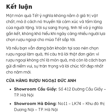
Kết luận
Một món quà Tết ý nghĩa không nằm ở giá trị vật
chất, mà ở cách nó truyền tải cảm xúc và tấm lòng
của người tặng. Với sự sang trọng, tinh tế và ý nghĩa
gắn kết, không khó hiểu khi ngày càng nhiều người lựa
chọn rượu ngoại cho mùa Tết sắp tới.
Và nếu bạn vẫn đang băn khoăn tại sao nên chọn
rượu ngoại làm quà, thì câu trả lời thật đơn giản: vì
rượu ngoại không chỉ là món quà, mà còn là cách bạn
gửi đi niềm vui, sự trân trọng và lời chúc tốt đẹp nhất
cho năm mới.
CỬA HÀNG RƯỢU NGOẠI ĐỨC ANH
Showroom Cầu Giấy:
Số 412 Đường Cầu Giấy –
TP. Hà Nội
Showroom Hà Đông:
No11 – LK74 – Khu đô thị
Dương Nội – TP. Hà Nội