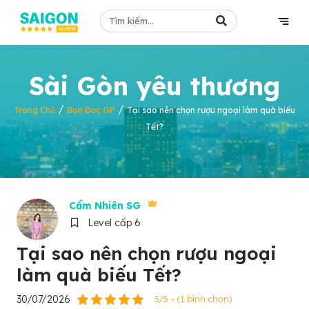
Sài Gòn yêu thương
/
/
Trang Chủ
Bạn Đọc GP
Tại sao nên chọn rượu ngoại làm quà biếu
Tết?
Cẩm Nhiên SG
Level cấp 6
Tại sao nên chọn rượu ngoại
làm quà biếu Tết?
30/07/2026
5/5 - (1 bình chọn)