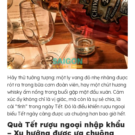
Hãy thử tưởng tượng: một ly vang đỏ nhẹ nhàng được
rót ra trong bữa cơm đoàn viên, hay một chút hương
whisky ấm nồng trong buổi gặp mặt đầu xuân. Cảm
xúc ấy không chỉ là vị giác, mà còn là sự sẻ chia, là
cái “tình” trong ngày Tết. Đó là điều khiến rượu ngoại
biếu Tết ngày càng được ưa chuộng hơn bao giờ hết.
Quà Tết rượu ngoại nhập khẩu
– Xu hướng được ưa chuộng