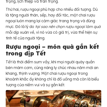
trọng, lịch thiệp và trân trọng.
Thứ hai, rượu ngoại phù hợp cho nhiều đối tượng. Dù
là tặng người thân, sếp, hay đối tác, một chai rượu
ngoại luôn mang lại cảm giác trang trọng và đúng
mực. Đó là lý do
tại sao nên chọn rượu ngoại làm quà
mỗi dịp xuân về, vì nó vừa có giá trị, vừa thể hiện sự
tinh tế của người tặng.
Rượu ngoại – món quà gắn kết
trong dịp Tết
Tết là thời điểm sum vầy, khi mọi người quây quần
bên mâm cơm, cùng nâng ly chúc nhau năm mới an
khang, thịnh vượng. Một chai rượu ngoại trong
khoảnh khắc ấy không chỉ là đồ uống mà còn là biểu
tượng của niềm vui và sự gắn kết.