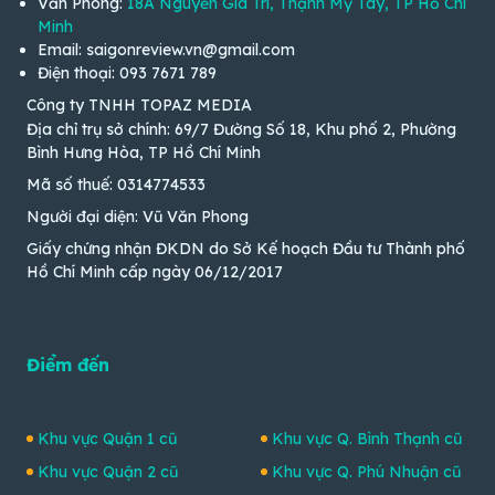
Văn Phòng:
18A Nguyễn Gia Trí, Thạnh Mỹ Tây, TP Hồ Chí
Minh
Email: saigonreview.vn@gmail.com
Điện thoại: 093 7671 789
Công ty TNHH TOPAZ MEDIA
Địa chỉ trụ sở chính: 69/7 Đường Số 18, Khu phố 2, Phường
Bình Hưng Hòa, TP Hồ Chí Minh
Mã số thuế: 0314774533
Người đại diện: Vũ Văn Phong
Giấy chứng nhận ĐKDN do Sở Kế hoạch Đầu tư Thành phố
Hồ Chí Minh cấp ngày 06/12/2017
Điểm đến
Khu vực Quận 1 cũ
Khu vực Q. Bình Thạnh cũ
Khu vực Quận 2 cũ
Khu vực Q. Phú Nhuận cũ