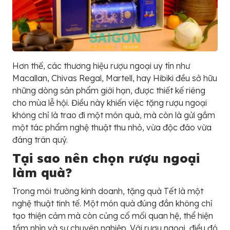
Hơn thế, các thương hiệu rượu ngoại uy tín như
Macallan, Chivas Regal, Martell, hay Hibiki đều sở hữu
những dòng sản phẩm giới hạn, được thiết kế riêng
cho mùa lễ hội. Điều này khiến việc tặng rượu ngoại
không chỉ là trao đi một món quà, mà còn là gửi gắm
một tác phẩm nghệ thuật thu nhỏ, vừa độc đáo vừa
đáng trân quý.
Tại sao nên chọn rượu ngoại
làm quà?
Trong môi trường kinh doanh, tặng quà Tết là một
nghệ thuật tinh tế. Một món quà đúng đắn không chỉ
tạo thiện cảm mà còn củng cố mối quan hệ, thể hiện
tầm nhìn và sự chuyên nghiệp. Với rượu ngoại, điều đó