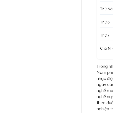
Thứ N
Thứ 6
Thứ 7
Chủ Nh
Trong nh
Nam phá
nhạc điệ
ngày cà
nghề man
nghề ngh
theo đuổ
nghiệp tr