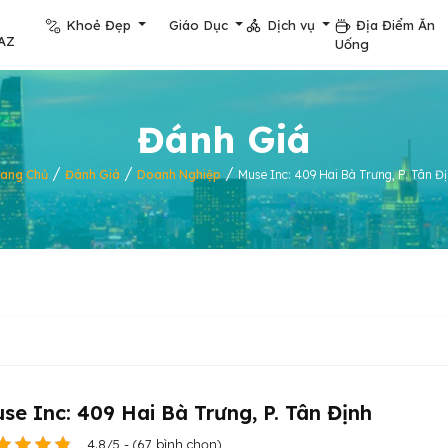
Khoẻ Đẹp
Giáo Dục
Dịch vụ
Địa Điểm Ăn
AZ
Uống
Đánh Giá
/
/
/
rang Chủ
Đánh Giá
Doanh Nghiệp
Muse Inc: 409 Hai Bà Trưng, P. Tân Đ
se Inc: 409 Hai Bà Trưng, P. Tân Định
4.8/5 - (67 bình chọn)