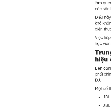
làm quen
các sân 
Điều này
khó khăn
diễn thực
Việc tiế
học viên
Trun
hiệu
Bên cạnh
phối chí
DJ.
Một số t
JBL
JBL 