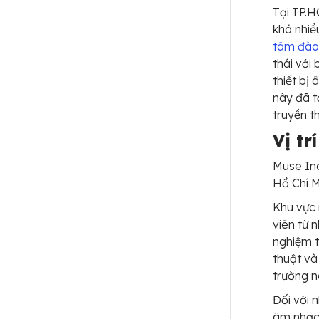
Tại TP.H
khá nhiề
tâm đào
thái với
thiết bị
này đã t
truyền t
Vị tr
Muse Inc
Hồ Chí M
Khu vực 
viên từ 
nghiệm t
thuật và
trường n
Đối với 
âm nhạc,