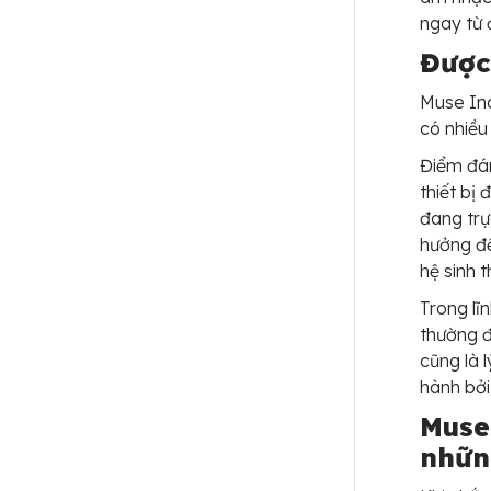
ngay từ 
Được
Muse Inc
có nhiều
Điểm đán
thiết bị
đang trự
hưởng đế
hệ sinh t
Trong lĩn
thường đ
cũng là 
hành bởi
Muse
nhữn