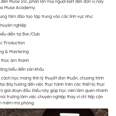
 đến Muse Inc, phần lớn mọi người biết đến đơn vị này
ua Muse Academy.
rung tâm đào tạo tập trung vào các lĩnh vực như:
chuyên nghiệp
iểu diễn tại Bar/Club
c Production
ng & Mastering
 thức âm thanh
ăng biểu diễn sân khấu
 cách học mang tính lý thuyết đơn thuần, chương trình
tại đây hướng đến việc thực hành trên các thiết bị thực
từ giai đoạn đầu. Điều này giúp học viên làm quen nhanh
môi trường làm việc chuyên nghiệp thay vì chỉ tiếp cận
n mềm mô phỏng.