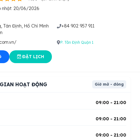
 nhật: 20/06/2026
, Tân Định, Hồ Chí Minh
+84 902 957 911
am
.com.vn/
P. Tân Định
Quận 1
G
ĐẶT LỊCH
 GIAN HOẠT ĐỘNG
Giờ mở - đóng
i
09:00 - 21:00
09:00 - 21:00
09:00 - 21:00