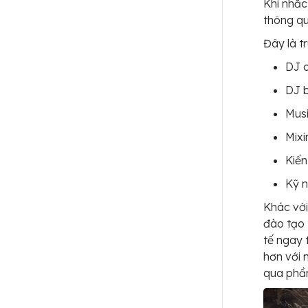
Khi nhắc
thông q
Đây là t
DJ 
DJ b
Musi
Mixi
Kiến
Kỹ n
Khác với
đào tạo 
tế ngay 
hơn với 
qua phầ