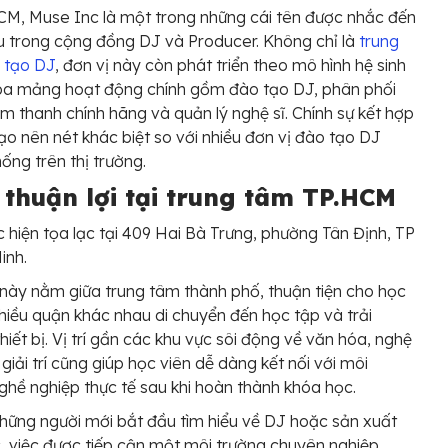
CM, Muse Inc là một trong những cái tên được nhắc đến
u trong cộng đồng DJ và Producer. Không chỉ là
trung
 tạo DJ
, đơn vị này còn phát triển theo mô hình hệ sinh
 ba mảng hoạt động chính gồm đào tạo DJ, phân phối
 âm thanh chính hãng và quản lý nghệ sĩ. Chính sự kết hợp
ạo nên nét khác biệt so với nhiều đơn vị đào tạo DJ
hống trên thị trường.
í thuận lợi tại trung tâm TP.HCM
 hiện tọa lạc tại 409 Hai Bà Trưng, phường Tân Định, TP
inh.
này nằm giữa trung tâm thành phố, thuận tiện cho học
nhiều quận khác nhau di chuyển đến học tập và trải
hiết bị. Vị trí gần các khu vực sôi động về văn hóa, nghệ
 giải trí cũng giúp học viên dễ dàng kết nối với môi
ghề nghiệp thực tế sau khi hoàn thành khóa học.
những người mới bắt đầu tìm hiểu về DJ hoặc sản xuất
 việc được tiếp cận một môi trường chuyên nghiệp