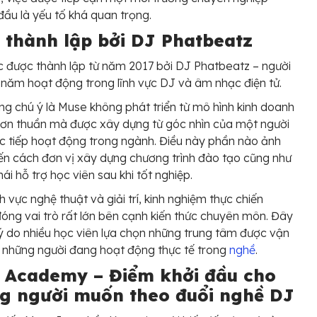
đầu là yếu tố khá quan trọng.
 thành lập bởi DJ Phatbeatz
 được thành lập từ năm 2017 bởi DJ Phatbeatz – người
 năm hoạt động trong lĩnh vực DJ và âm nhạc điện tử.
g chú ý là Muse không phát triển từ mô hình kinh doanh
 đơn thuần mà được xây dựng từ góc nhìn của một người
c tiếp hoạt động trong ngành. Điều này phần nào ảnh
n cách đơn vị xây dựng chương trình đào tạo cũng như
hái hỗ trợ học viên sau khi tốt nghiệp.
h vực nghệ thuật và giải trí, kinh nghiệm thực chiến
óng vai trò rất lớn bên cạnh kiến thức chuyên môn. Đây
lý do nhiều học viên lựa chọn những trung tâm được vận
 những người đang hoạt động thực tế trong
nghề
.
 Academy – Điểm khởi đầu cho
g người muốn theo đuổi nghề DJ