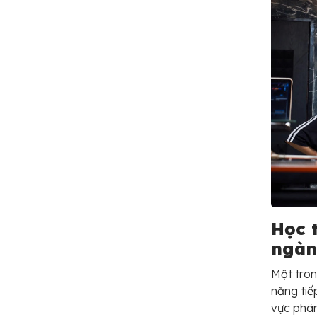
Học t
ngà
Một tron
năng tiế
vực phân