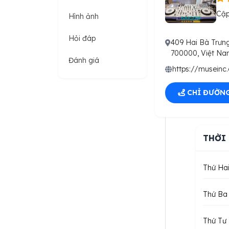
Cập
Hình ảnh
Hỏi đáp
409 Hai Bà Trưng
700000, Việt N
Đánh giá
https://museinc
CHỈ ĐƯỜN
THỜI
Thứ Ha
Thứ Ba
Thứ Tư