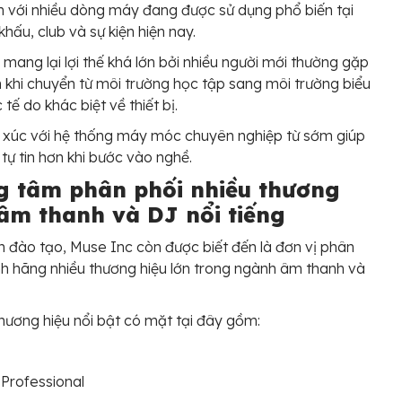
 với nhiều dòng máy đang được sử dụng phổ biến tại
khấu, club và sự kiện hiện nay.
 mang lại lợi thế khá lớn bởi nhiều người mới thường gặp
 khi chuyển từ môi trường học tập sang môi trường biểu
 tế do khác biệt về thiết bị.
p xúc với hệ thống máy móc chuyên nghiệp từ sớm giúp
 tự tin hơn khi bước vào nghề.
g tâm phân phối nhiều thương
 âm thanh và DJ nổi tiếng
 đào tạo, Muse Inc còn được biết đến là đơn vị phân
nh hãng nhiều thương hiệu lớn trong ngành âm thanh và
hương hiệu nổi bật có mặt tại đây gồm:
Professional