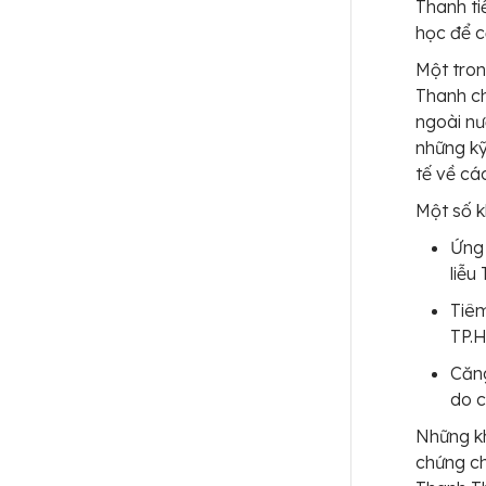
Thanh ti
học để c
Một tron
Thanh ch
ngoài nư
những kỹ
tế về cá
Một số k
Ứng 
liễu
Tiêm
TP.
Căng
do c
Những kh
chứng c