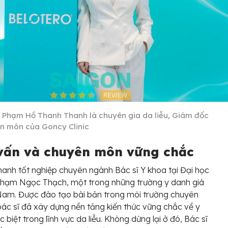
ĩ Phạm Hồ Thanh Thanh là chuyên gia da liễu, Giám đốc
n môn của Goncy Clinic
vấn và chuyên môn vững chắc
hanh tốt nghiệp chuyên ngành Bác sĩ Y khoa tại Đại học
Phạm Ngọc Thạch, một trong những trường y danh giá
 Nam. Được đào tạo bài bản trong môi trường chuyên
bác sĩ đã xây dựng nền tảng kiến thức vững chắc về y
 biệt trong lĩnh vực da liễu. Không dừng lại ở đó, Bác sĩ