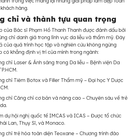
anh trong việc mang lại những giải pháp làm đẹp toàn
 khách hàng.
g chỉ và thành tựu quan trọng
ệp của Bác sĩ Phạm Hồ Thanh Thanh được đánh dấu bởi
ứng chỉ danh giá trong lĩnh vực da liễu và thẩm mỹ. Đây
uả của quá trình học tập và nghiên cứu không ngừng
úp cô khẳng định vị trí của mình trong ngành:
g chỉ Laser & Ánh sáng trong Da liễu – Bệnh viện Da
 TP.HCM.
g chỉ Tiêm Botox và Filler Thẩm mỹ – Đại học Y Dược
HCM.
g chỉ Căng chỉ cơ bản và nâng cao – Chuyên sâu về trẻ
da.
 dự hội nghị quốc tế IMCAS và ICAS – Được tổ chức
Thái Lan, Thụy Sĩ, và Monaco.
g chỉ trẻ hóa toàn diện Teoxane – Chương trình đào