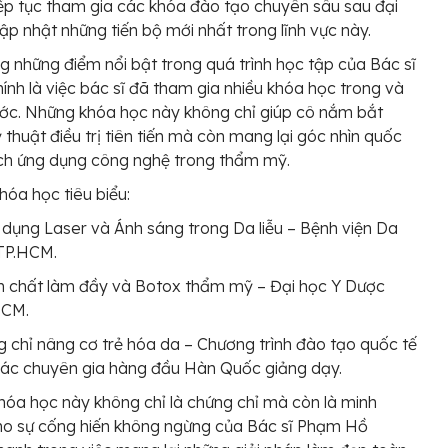
ếp tục tham gia các khóa đào tạo chuyên sâu sau đại
ập nhật những tiến bộ mới nhất trong lĩnh vực này.
g những điểm nổi bật trong quá trình học tập của Bác sĩ
ính là việc bác sĩ đã tham gia nhiều khóa học trong và
ớc. Những khóa học này không chỉ giúp cô nắm bắt
 thuật điều trị tiên tiến mà còn mang lại góc nhìn quốc
ch ứng dụng công nghệ trong thẩm mỹ.
hóa học tiêu biểu:
dụng Laser và Ánh sáng trong Da liễu – Bệnh viện Da
 TP.HCM.
 chất làm đầy và Botox thẩm mỹ – Đại học Y Dược
HCM.
 chỉ nâng cơ trẻ hóa da – Chương trình đào tạo quốc tế
ác chuyên gia hàng đầu Hàn Quốc giảng dạy.
óa học này không chỉ là chứng chỉ mà còn là minh
ho sự cống hiến không ngừng của Bác sĩ Phạm Hồ