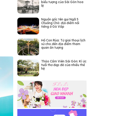
biểu tượng của Sài Gòn hoa
lệ
Nguồn gốc tên gọi Ngã 5
Chuồng Chó: địa điểm nổi
tiếng ở Gò Vấp
Hồ Con Rùa: Từ giai thoại lịch
sử cho đến địa điểm tham
quan ấn tượng
Thảo Cầm Viên Sài Gòn: Kí ức
tuổi thơ đẹp đẽ của nhiều thế
hệ