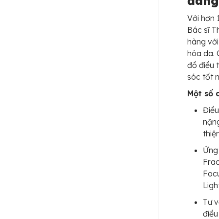
đáng
Với hơn 
Bác sĩ T
hàng với
hóa da. 
đồ điều 
sóc tốt 
Một số 
Điều
nặng
thiện
Ứng 
Frac
Focu
Ligh
Tư v
điều