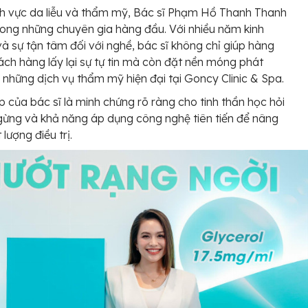
nh vực da liễu và thẩm mỹ, Bác sĩ Phạm Hồ Thanh Thanh
rong những chuyên gia hàng đầu. Với nhiều năm kinh
à sự tận tâm đối với nghề, bác sĩ không chỉ giúp hàng
ách hàng lấy lại sự tự tin mà còn đặt nền móng phát
o những dịch vụ thẩm mỹ hiện đại tại Goncy Clinic & Spa.
p của bác sĩ là minh chứng rõ ràng cho tinh thần học hỏi
ừng và khả năng áp dụng công nghệ tiên tiến để nâng
lượng điều trị.