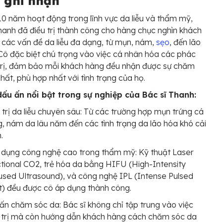
 ghi nhận
10 năm hoạt động trong lĩnh vực da liễu và thẩm mỹ,
hanh đã điều trị thành công cho hàng chục nghìn khách
 các vấn đề da liễu đa dạng, từ mụn, nám,
sẹo
, đến lão
Cô đặc biệt chú trọng vào việc cá nhân hóa các phác
trị, đảm bảo mỗi khách hàng đều nhận được sự chăm
nhất, phù hợp nhất với tình trạng của họ.
dấu ấn nổi bật trong sự nghiệp của Bác sĩ Thanh:
 trị da liễu chuyên sâu: Từ các trường hợp mụn trứng cá
, nám da lâu năm đến các tình trạng da lão hóa khó cải
.
dụng công nghệ cao trong thẩm mỹ: Kỹ thuật Laser
tional CO2, trẻ hóa da bằng HIFU (High-Intensity
sed Ultrasound), và công nghệ IPL (Intense Pulsed
t) đều được cô áp dụng thành công.
ấn chăm sóc da: Bác sĩ không chỉ tập trung vào việc
 trị mà còn hướng dẫn khách hàng cách chăm sóc da