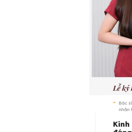
Bác s
nhãn 
Kinh