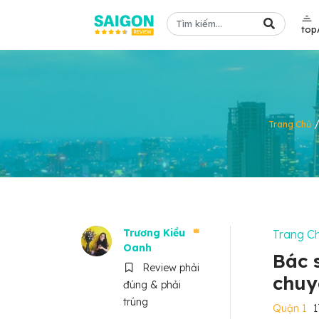
top
Trang Chủ
Trương Kiều
Trang C
Oanh
Bác 
Review phải
chuy
đúng & phải
trúng
Quận 1
1