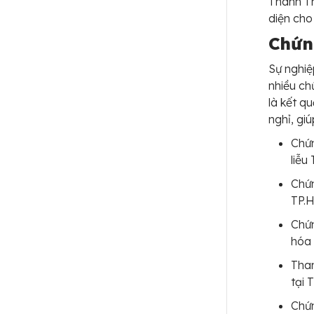
Thanh Th
diện cho
Chứn
Sự nghi
nhiều ch
là kết q
nghỉ, gi
Chứn
liễu
Chứn
TP.
Chứn
hóa 
Tham
tại 
Chứn