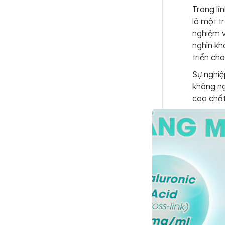
Trong lĩ
là một t
nghiệm v
nghìn kh
triển ch
Sự nghiệ
không ng
cao chất 