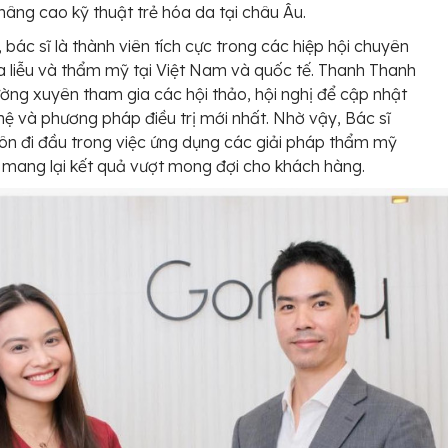
nâng cao kỹ thuật trẻ hóa da tại châu Âu.
, bác sĩ là thành viên tích cực trong các hiệp hội chuyên
 liễu và thẩm mỹ tại Việt Nam và quốc tế. Thanh Thanh
ờng xuyên tham gia các hội thảo, hội nghị để cập nhật
ệ và phương pháp điều trị mới nhất. Nhờ vậy, Bác sĩ
ôn đi đầu trong việc ứng dụng các giải pháp thẩm mỹ
n, mang lại kết quả vượt mong đợi cho khách hàng.