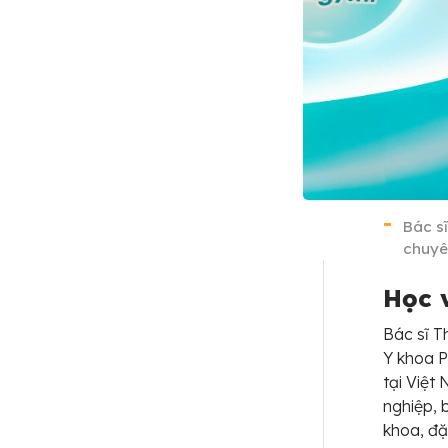
Bác s
chuyê
Học 
Bác sĩ T
Y khoa 
tại Việt
nghiệp, 
khoa, đặc