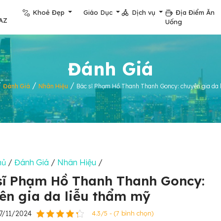
Khoẻ Đẹp
Giáo Dục
Dịch vụ
Địa Điểm Ăn
AZ
Uống
Đánh Giá
/
/
/
Đánh Giá
Nhân Hiệu
Bác sĩ Phạm Hồ Thanh Thanh Goncy: chuyên gia da 
hủ
/
Đánh Giá
/
Nhân Hiệu
/
sĩ Phạm Hồ Thanh Thanh Goncy:
ên gia da liễu thẩm mỹ
7/11/2024
4.3/5 - (7 bình chọn)