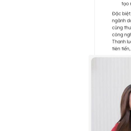
tạo 
Đặc biệt
ngành da
cũng thư
công ngh
Thanh lu
tiên tiế