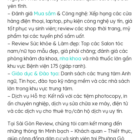
yên tĩnh.
– Đánh giá
Mua sắm
& Công nghệ: Xếp hạng các cửa
hàng điện thoại, laptop, phụ kiện công nghệ uy tín, giá
tốt phục vụ sinh viên; review các shop thời trang, mỹ
phẩm tại các tuyến phố sầm uất.
– Review Sức khỏe & Làm đẹp: Top các Salon tóc
nam/nữ tạo mẫu đẹp, giá phải chăng; đánh giá các
phòng khám đa khoa,
nha khoa
và nhà thuốc lớn gần
khu vực Bệnh viện 175 (giáp ranh).
–
Giáo dục & Đào tạo
: Danh sách các trung tâm Anh
ngữ, Tin học, đào tạo kỹ năng mềm và các nhà sách
lớn trong khu vực trung tâm.
– Dịch vụ Hỗ trợ: Kết nối với các tiệm photocopy, in
ấn chuyên nghiệp, dịch vụ sửa chữa xe máy, điện tử
và các dịch vụ cho thuê trọ/căn hộ dịch vụ uy tín.
Tại Sài Gòn Review, chúng tôi cam kết mang đến
những thông tin Minh bạch – Khách quan – Thiết thực,
giúp cộng đồng dân cư và sinh viên tại Phường Gò