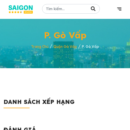
P. Gò Vấp
/
/
Trang Chủ
Quận Gò Vấp
P. Gò Vấp
DANH SÁCH XẾP HẠNG
ĐÁNH GIÁ