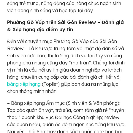
sống trẻ trung, năng động của hàng chục ngàn sinh
viên đang sinh sống và học tập tại đây.
Phường Gò Vấp trên Sài Gòn Review – Đánh giá
& Xếp hạng địa điểm uy tín
Đến với chuyên mục Phường Gò Vấp của Sài Gòn
Review – Là khu vực trung tâm với mật độ dân số và
sinh viên cực cao, thị trường dịch vụ tại đây vô cùng
phong phú nhưng cũng đầy “ma trận”. Chúng tôi định
vị mình là cầu nối uy tín giữa doanh nghiệp và khách
hàng, chuyên cung cấp các bài đánh giá chi tiết và
bảng xếp hạng
(Toplist) giúp bạn đưa ra những lựa
chọn thông minh nhất:
– Bảng xếp hạng Ẩm thực (Sinh viên & Văn phòng):
Top các quán ăn vặt, trà sữa, cơm tấm giá rẻ “huyền
thoại” quanh khu vực Đại học Công Nghiệp; review
các quán nhậu, quán ốc đêm ngon nức tiếng khu vực
Nguyễn Thái Sơn; hay danh sách quán cafe học bài