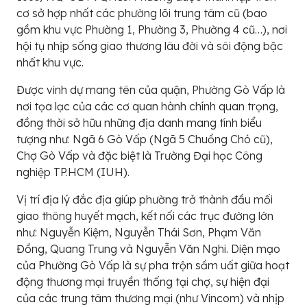
cơ sở hợp nhất các phường lõi trung tâm cũ (bao
gồm khu vực Phường 1, Phường 3, Phường 4 cũ…), nơi
hội tụ nhịp sống giao thương lâu đời và sôi động bậc
nhất khu vực.
Được vinh dự mang tên của quận, Phường Gò Vấp là
nơi tọa lạc của các cơ quan hành chính quan trọng,
đồng thời sở hữu những địa danh mang tính biểu
tượng như: Ngã 6 Gò Vấp (Ngã 5 Chuồng Chó cũ),
Chợ Gò Vấp và đặc biệt là Trường Đại học Công
nghiệp TP.HCM (IUH).
Vị trí địa lý đắc địa giúp phường trở thành đầu mối
giao thông huyết mạch, kết nối các trục đường lớn
như: Nguyễn Kiệm, Nguyễn Thái Sơn, Phạm Văn
Đồng, Quang Trung và Nguyễn Văn Nghi. Diện mạo
của Phường Gò Vấp là sự pha trộn sầm uất giữa hoạt
động thương mại truyền thống tại chợ, sự hiện đại
của các trung tâm thương mại (như Vincom) và nhịp