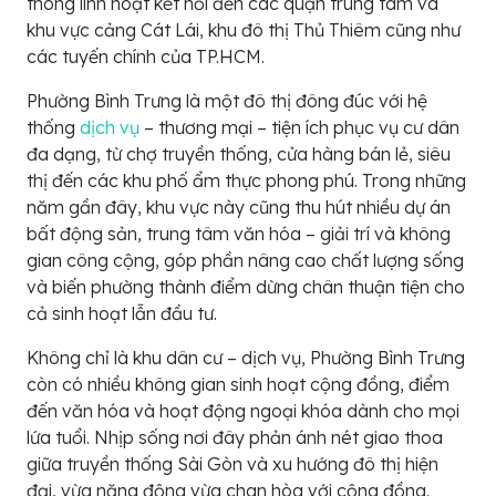
thông linh hoạt kết nối đến các quận trung tâm và
khu vực cảng Cát Lái, khu đô thị Thủ Thiêm cũng như
các tuyến chính của TP.HCM.
Phường Bình Trưng là một đô thị đông đúc với hệ
thống
dịch vụ
– thương mại – tiện ích phục vụ cư dân
đa dạng, từ chợ truyền thống, cửa hàng bán lẻ, siêu
thị đến các khu phố ẩm thực phong phú. Trong những
năm gần đây, khu vực này cũng thu hút nhiều dự án
bất động sản, trung tâm văn hóa – giải trí và không
gian công cộng, góp phần nâng cao chất lượng sống
và biến phường thành điểm dừng chân thuận tiện cho
cả sinh hoạt lẫn đầu tư.
Không chỉ là khu dân cư – dịch vụ, Phường Bình Trưng
còn có nhiều không gian sinh hoạt cộng đồng, điểm
đến văn hóa và hoạt động ngoại khóa dành cho mọi
lứa tuổi. Nhịp sống nơi đây phản ánh nét giao thoa
giữa truyền thống Sài Gòn và xu hướng đô thị hiện
đại, vừa năng động vừa chan hòa với cộng đồng.