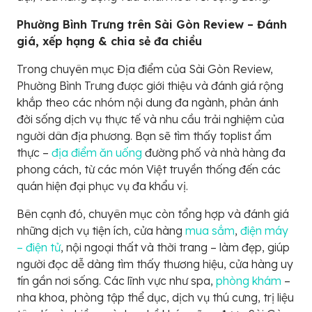
Phường Bình Trưng trên Sài Gòn Review – Đánh
giá, xếp hạng & chia sẻ đa chiều
Trong chuyên mục Địa điểm của Sài Gòn Review,
Phường Bình Trưng được giới thiệu và đánh giá rộng
khắp theo các nhóm nội dung đa ngành, phản ánh
đời sống dịch vụ thực tế và nhu cầu trải nghiệm của
người dân địa phương. Bạn sẽ tìm thấy toplist ẩm
thực –
địa điểm ăn uống
đường phố và nhà hàng đa
phong cách, từ các món Việt truyền thống đến các
quán hiện đại phục vụ đa khẩu vị.
Bên cạnh đó, chuyên mục còn tổng hợp và đánh giá
những dịch vụ tiện ích, cửa hàng
mua sắm
,
điện máy
– điện tử
, nội ngoại thất và thời trang – làm đẹp, giúp
người đọc dễ dàng tìm thấy thương hiệu, cửa hàng uy
tín gần nơi sống. Các lĩnh vực như spa,
phòng khám
–
nha khoa, phòng tập thể dục, dịch vụ thú cưng, trị liệu