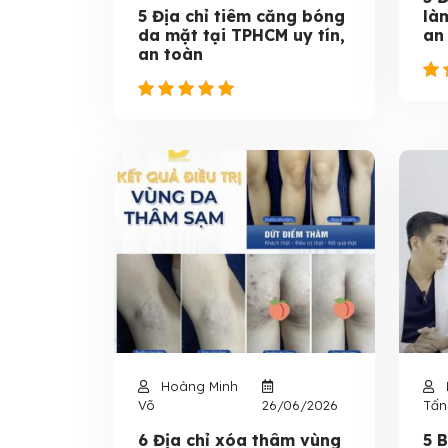
5 Địa chỉ tiêm căng bóng
là
da mặt tại TPHCM uy tín,
an
an toàn
Hoàng Minh
Võ
26/06/2026
Tấn
6 Địa chỉ xóa thâm vùng
5 