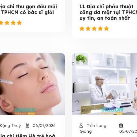
Địa chỉ thu gọn đầu mũi
11 Địa chỉ phẫu thuật
i TPHCM có bác sĩ giỏi
căng da mặt tại TPHC
uy tín, an toàn nhất
Đặng Thuỷ
06/07/2026
Trần Long
Giang
05/07/2
ịa chỉ tiêm HA trẻ hoá,