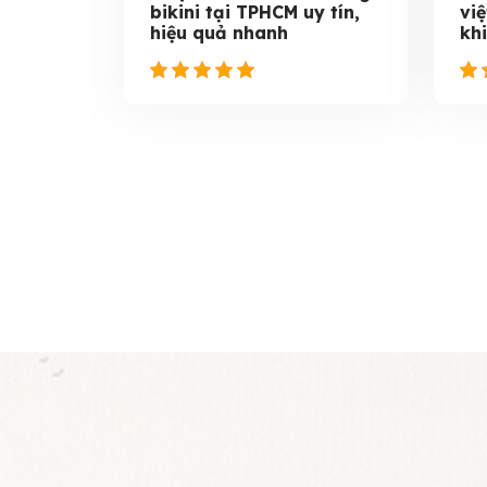
bikini tại TPHCM uy tín,
việ
hiệu quả nhanh
kh