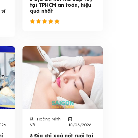
tại TPHCM an toàn, hiệu
 sĩ
quả nhất
Hoàng Minh
026
Võ
18/06/2026
mí
3 Địa chỉ xoá nốt ruồi tại