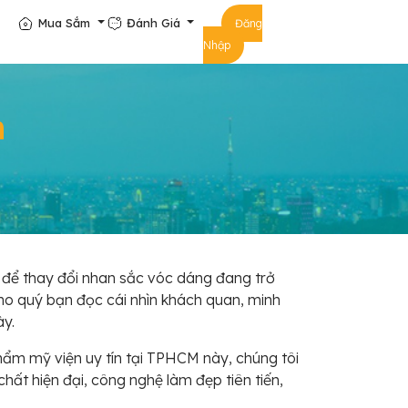
Mua Sắm
Đánh Giá
Đăng
Nhập
n
 để thay đổi nhan sắc vóc dáng đang trở
ho quý bạn đọc cái nhìn khách quan, minh
ày.
hẩm mỹ viện uy tín tại TPHCM này, chúng tôi
chất hiện đại, công nghệ làm đẹp tiên tiến,