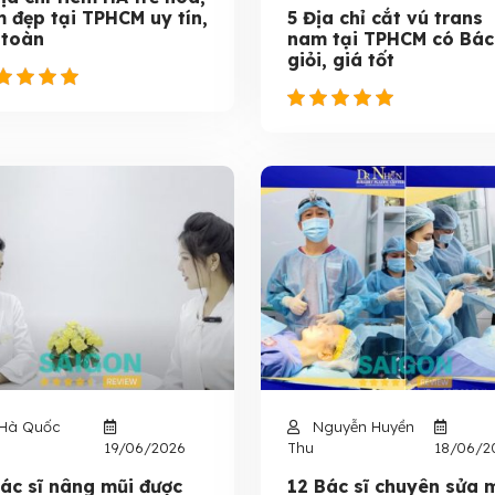
m đẹp tại TPHCM uy tín,
5 Địa chỉ cắt vú trans
 toàn
nam tại TPHCM có Bác
giỏi, giá tốt
Hà Quốc
Nguyễn Huyền
19/06/2026
Thu
18/06/2
Bác sĩ nâng mũi được
12 Bác sĩ chuyên sửa 