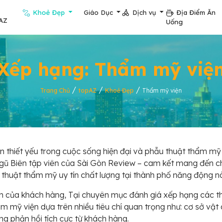
Khoẻ Đẹp
Giáo Dục
Dịch vụ
Địa Điểm Ăn
AZ
Uống
Xếp hạng: Thẩm mỹ việ
/
/
/
Trang Chủ
topAZ
Khoẻ Đẹp
Thẩm mỹ viện
n thiết yếu trong cuộc sống hiện đại và phẫu thuật thẩm mỹ
ngũ Biên tập viên của Sài Gòn Review – cam kết mang đến c
 thuật thẩm mỹ uy tín chất lượng tại thành phố năng động n
toàn của khách hàng, Tại chuyên mục đánh giá xếp hạng các t
ẩm mỹ viện dựa trên nhiều tiêu chí quan trọng như: cơ sở vật 
g phản hồi tích cực từ khách hàng.